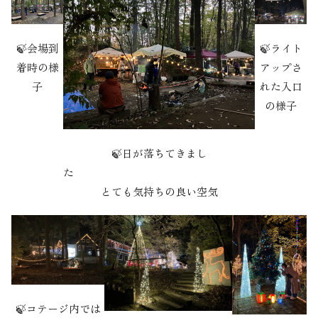
🍃会場到
🍃ライト
着時の様
アップさ
子
れた入口
の様子
🍃日が落ちてきまし
た
とても気持ちの良い空気
🍃コテージ内では