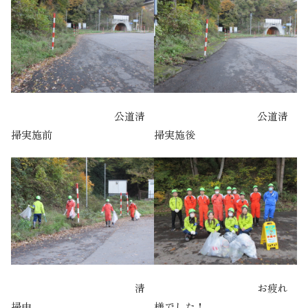
公道清
公道清
掃実施前
掃実施後
清
お疲れ
掃中
様でした！