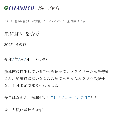
TOP
豊かな暮らしへの貢献 ウェブマガジン
星に願いを☆彡
星に願いを☆彡
2025
その他
令和
7
年
7
月
7
日 （七夕）
敷地内に自生している笹竹を使って、ドライバーさんや守衛
さん、従業員に願いをしたためてもらったカラフルな短冊
を、１日限定で飾り付けました。
今日はなんと、縁起がいい
”トリプルセブンの日”
！！
きっと願いが叶うはず！